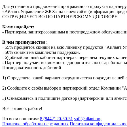
Для успешного продвижения программного продукта партнеру
«Айлант:Управление ЖКХ» на своем сайте (информация предос
СОТРУДНИЧЕСТВО ПО ПАРТНЕРСКОМУ ДОГОВОРУ
Кому подойдет:
- Партнерам, заинтересованным в постпродажном обслуживани
В чем преимущества:
- 55% процентов скидки на всю линейку продуктов "Айлант:У
- 50% скидки на комплекты поддержки.
- Удобный личный кабинет партнера с перечнем текущих клиен
- Партнер получает возможность дополнительного заработка н
Последовательность действий
1) Определите, какой вариант сотрудничества подходит вашей 
2) Сообщите о своём выборе в партнерский отдел Компании "А
3) Ознакомьтесь и подпишите договор (партнерский или агентс
Всё готово к работе!
По всем вопросам:
8 (8442) 20-50-51
soft@ailant.org
Политика обработки перс.данных
Политика конфиденциально