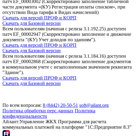
патч EF_00003002 (Скорректировано заполнение табличной
части документа «(КУ) Регистрация оплаты списком», при
отсутствии Вида тарифа в Видах начислений)
Скачать для версий ПРОФ и КОРП
Скачать для Базовой версии
Всем пользователям (начиная с релиза 3.1.192.25) доступен
патч EF_00002947 (Скорректировано заполнение и движение
документа "(КУ) Учет доходов по зданиям").
Скачать для версий ПРОФ и КОРП
Скачать для Базовой версии
Всем пользователям (начиная с релиза 3.1.184.16) доступен
патч EF_00002868 (Скорректировано заполнение документов
в коммунальном учете с незаполненным значением реквизита
"Здание").
Скачать для версий ПРОФ и КОРП
Скачать для Базовой версии
По всем вопросам:
8 (8442) 20-50-51
soft@ailant.org
Политика обработки перс.данных
Политика
конфиденциальности
Айлант:Управление ЖКХ
Программа для расчета
коммунальных платежей на платформе "1С:Предприятие 8.3”